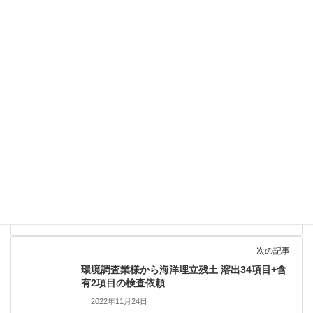
前の記事
個人様より土壌汚染対策法第二種 含有9項目の
分析依頼
2022年11月17日
次の記事
環境調査業様から海洋埋立残土 溶出34項目+含
有2項目の検査依頼
2022年11月24日