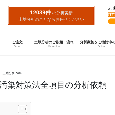
12039件
の分析実績
土壌分析のことならお任せください
ご注文
土壌分析のご依頼・流れ
分析実施をご検討中
Order
Order flow
Guide
土壌分析.com
汚染対策法全項目の分析依頼