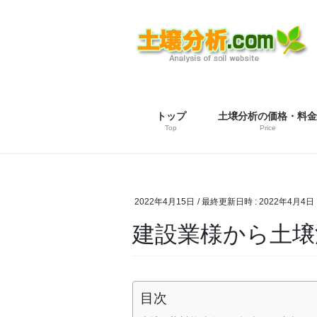
コ
ナ
ン
ビ
テ
ゲ
ン
ー
ツ
シ
へ
ョ
ス
ン
トップ
土壌分析の価格・料金
キ
に
Top
Price
ッ
移
プ
動
2022年4月15日
/ 最終更新日時 :
2022年4月4日
建設業様から土壌
目次