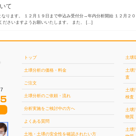
いて
なります。 １２月１９日まで申込み受付分→年内分析開始 １２月２
ださいますようお願いいたします。 また、 […]
トップ
土壌
土壌分析の価格・料金
土壌
査
ご注文
7
土壌
土壌分析のご依頼・流れ
検査
分析実施をご検討中の方へ
土壌
物質
よくある質問
土壌
土地・土壌の安全性を確認されたい方