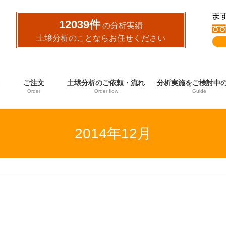
12039件
の分析実績
土壌分析のことならお任せください
ご注文
土壌分析のご依頼・流れ
分析実施をご検討中
Order
Order flow
Guide
2014年12月