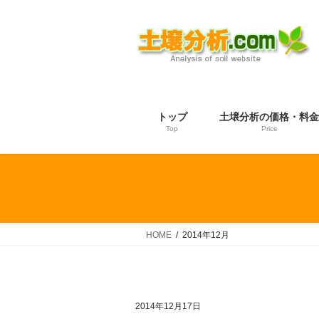
コ
ナ
ン
ビ
テ
ゲ
ン
ー
ツ
シ
へ
ョ
ス
ン
トップ
土壌分析の価格・料金
キ
に
Top
Price
ッ
移
プ
動
HOME
2014年12月
2014年12月17日