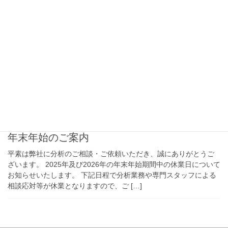
2025年12月4日
【土壌分析】コンクリートと六価
クロムの関係について
土壌環境基準の分析業務の中で、六価クロムのみの溶出試験のご
依頼を受けることがしばしばあります。これらの案件の検体は、
コンクリート類やそれらを原料とした改良剤などが多く、コンク
リートと六価クロムには何らかの関係があるようで […]
2025年12月4日
年末年始のご案内
平素は弊社に分析のご相談・ご依頼いただき、誠にありがとうご
ざいます。 2025年及び2026年の年末年始期間中の休業日について
お知らせいたします。 下記日程で分析業務や専門スタッフによる
相談応対等が休業となりますので、ご […]