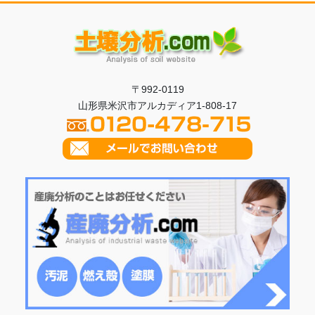
ジ
ジ
ジ
ジ
送
り
〒992-0119
山形県米沢市アルカディア1-808-17