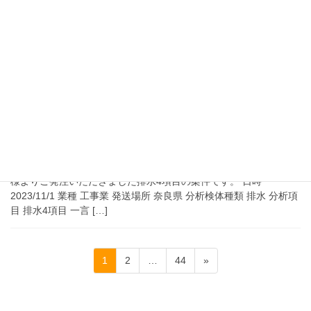
依頼
2023年11月1日に分析した事例をご紹介します。 静岡県の調査業
様よりご発注いただきました土壌汚染対策法全項目・土壌環境基
準全項目+銅含有・ダイオキシン類の案件です。 日時 2023/11/1
業種 調査業 発送場所 […]
2023年12月4日
工事業様より排水4項目の分析依頼
2023年11月1日に分析した事例をご紹介します。 奈良県の工事業
様よりご発注いただきました排水4項目の案件です。 日時
2023/11/1 業種 工事業 発送場所 奈良県 分析検体種類 排水 分析項
目 排水4項目 一言 […]
投
固
固
固
1
2
…
44
»
稿
定
定
定
の
ペ
ペ
ペ
ペ
ー
ー
ー
ー