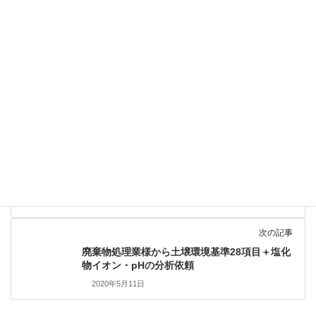
前の記事
個人様より土壌汚染対策法第二種特定有害物質
含有試験の分析依頼
2020年5月7日
次の記事
廃棄物処理業様から土壌環境基準28項目＋塩化
物イオン・pHの分析依頼
2020年5月11日