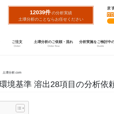
12039件
の分析実績
土壌分析のことならお任せください
ご注文
土壌分析のご依頼・流れ
分析実施をご検討中
Order
Order flow
Guide
土壌分析.com
環境基準 溶出28項目の分析依