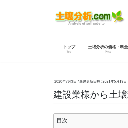
コ
ナ
ン
ビ
テ
ゲ
ン
ー
ツ
シ
へ
ョ
ス
ン
トップ
土壌分析の価格・料金
キ
に
Top
Price
ッ
移
プ
動
2020年7月3日
/ 最終更新日時 :
2021年5月19日
建設業様から土壌
目次