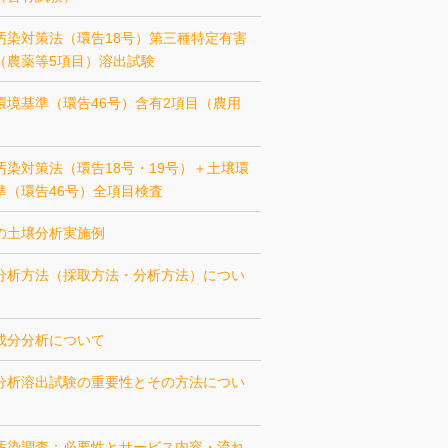
汚染対策法（環告18号）第三種特定有害
（農薬等5項目）溶出試験
環境基準（環告46号）含有2項目（農用
汚染対策法（環告18号・19号）＋土壌環
準（環告46号）全項目検査
の土壌分析実施例
分析方法（採取方法・分析方法）につい
成分分析について
分析溶出試験の重要性とその方法につい
汚染調査：必要性とサービス内容・流れ