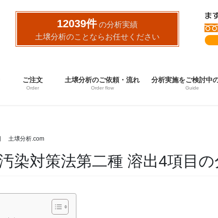
12039件
の分析実績
土壌分析のことならお任せください
ご注文
土壌分析のご依頼・流れ
分析実施をご検討中
Order
Order flow
Guide
日
土壌分析.com
汚染対策法第二種 溶出4項目の