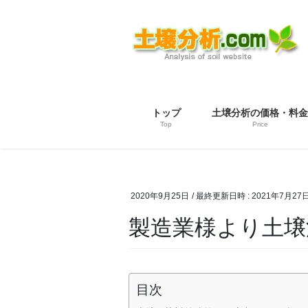
コ
ナ
ン
ビ
テ
ゲ
ン
ー
ツ
シ
へ
ョ
ス
ン
トップ
土壌分析の価格・料金
キ
に
Top
Price
ッ
移
プ
動
2020年9月25日
/ 最終更新日時 :
2021年7月27
製造業様より土壌
目次