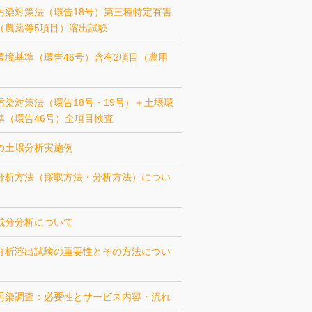
汚染対策法（環告18号）第三種特定有害
（農薬等5項目）溶出試験
環境基準（環告46号）含有2項目（農用
汚染対策法（環告18号・19号）＋土壌環
準（環告46号）全項目検査
の土壌分析実施例
分析方法（採取方法・分析方法）につい
成分分析について
分析溶出試験の重要性とその方法につい
汚染調査：必要性とサービス内容・流れ