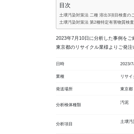
目次
土壌汚染対策法 二種 溶出3項目検査の
土壌汚染対策法 第2種特定有害物質検
2023年7月10日に分析した事例を
東京都のリサイクル業様よりご発注
日時
2023/7
業種
リサイ
発送場所
東京都
汚泥
分析検体種類
土壌汚
分析項目