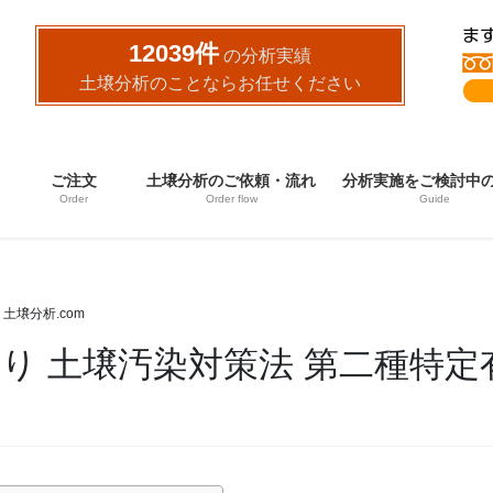
12039件
の分析実績
土壌分析のことならお任せください
ご注文
土壌分析のご依頼・流れ
分析実施をご検討中
Order
Order flow
Guide
土壌分析.com
り 土壌汚染対策法 第二種特定