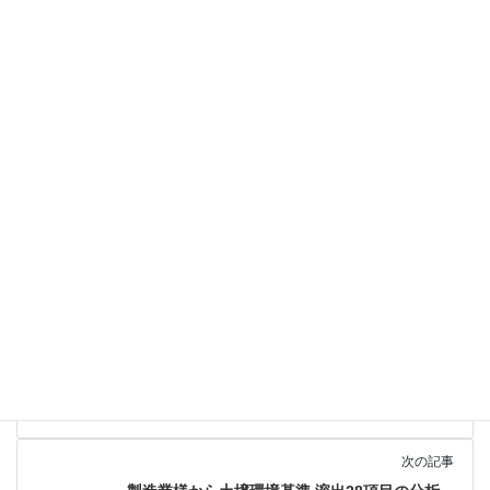
土壌汚染対策法 第一種・第二種項目に関してのお問い合わせ・お
見積依頼はこちらからどうぞ。キャンペーン中につき、QUOギフ
トカードを御見積書原本の発送の際にプレゼントしています。
前の記事
製造業様から土壌汚染対策法第二種特定有害物
質 含有の分析依頼
2019年11月16日
次の記事