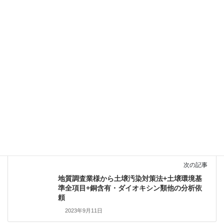
前の記事
個人様から土壌汚染対策法全項目検査依頼
2023年9月1日
次の記事
地質調査業様から土壌汚染対策法+土壌環境基
準全項目+銅含有・ダイオキシン類他の分析依
頼
2023年9月11日