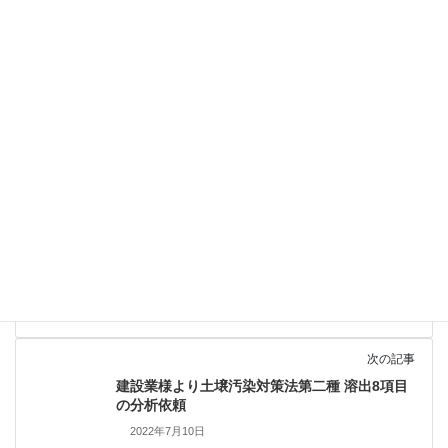
前の記事
廃棄物処理業様から土壌環境基準28項目＋CIイ
オン・pHの分析依頼
2022年6月29日
次の記事
建設業様より土壌汚染対策法第二種 溶出8項目
の分析依頼
2022年7月10日