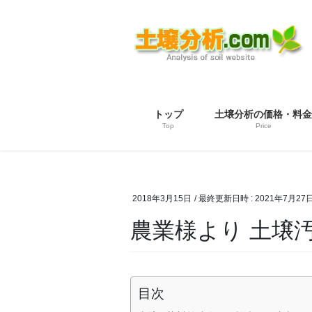
コ
ナ
ン
ビ
テ
ゲ
ン
ー
ツ
シ
へ
ョ
ス
ン
トップ
土壌分析の価格・料金
キ
に
Top
Price
ッ
移
プ
動
2018年3月15日
/ 最終更新日時 :
2021年7月27
農業様より 土壌
目次