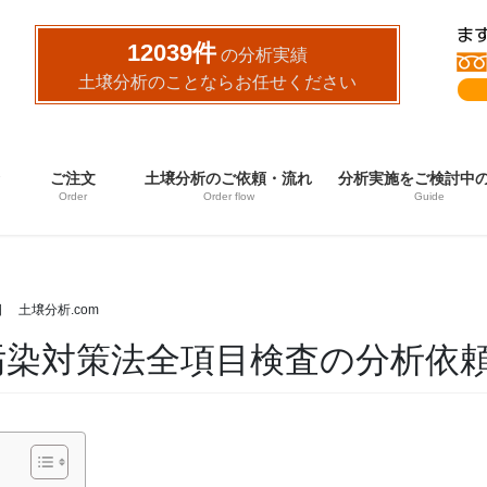
12039件
の分析実績
土壌分析のことならお任せください
ご注文
土壌分析のご依頼・流れ
分析実施をご検討中
Order
Order flow
Guide
日
土壌分析.com
汚染対策法全項目検査の分析依