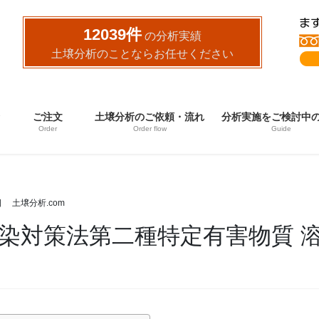
12039件
の分析実績
土壌分析のことならお任せください
ご注文
土壌分析のご依頼・流れ
分析実施をご検討中
Order
Order flow
Guide
日
土壌分析.com
染対策法第二種特定有害物質 溶