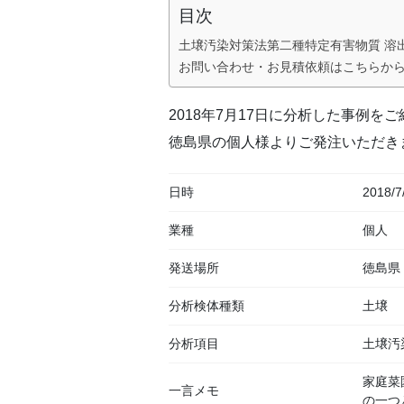
目次
土壌汚染対策法第二種特定有害物質 溶
お問い合わせ・お見積依頼はこちらか
2018年7月17日に分析した事例を
徳島県の個人様よりご発注いただき
日時
2018/7
業種
個人
発送場所
徳島県
分析検体種類
土壌
分析項目
土壌汚
家庭菜
一言メモ
の一つ