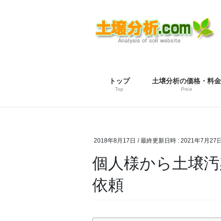
コ
ナ
ン
ビ
テ
ゲ
ン
ー
ツ
シ
へ
ョ
ス
ン
トップ
土壌分析の価格・料金
キ
に
Top
Price
ッ
移
プ
動
2018年8月17日
/ 最終更新日時 :
2021年7月27
個人様から土壌汚
依頼