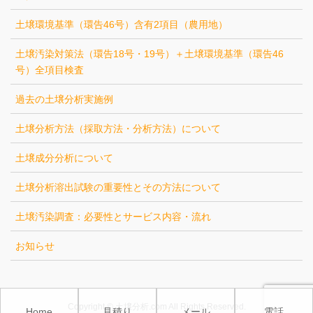
土壌環境基準（環告46号）含有2項目（農用地）
土壌汚染対策法（環告18号・19号）＋土壌環境基準（環告46
号）全項目検査
過去の土壌分析実施例
土壌分析方法（採取方法・分析方法）について
土壌成分分析について
土壌分析溶出試験の重要性とその方法について
土壌汚染調査：必要性とサービス内容・流れ
お知らせ
Copyright © 土壌分析.com All Rights Reserved.
Home
見積り
メール
電話