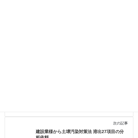
ぞ。キャンペーン中につき、QUOギフトカードを御見積書原本の
発送の際にプレゼントしています。
前の記事
製造業様より土壌汚染対策法 二種 溶出8項目検
査の分析依頼
2020年1月27日
次の記事
建設業様から土壌汚染対策法 溶出27項目の分
析依頼