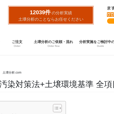
12039件
の分析実績
土壌分析のことならお任せください
ご注文
土壌分析のご依頼・流れ
分析実施をご検討中
Order
Order flow
Guide
土壌分析.com
汚染対策法+土壌環境基準 全