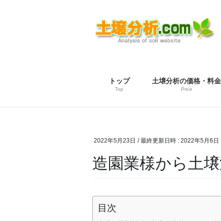
コ
ナ
ン
ビ
テ
ゲ
ン
ー
ツ
シ
へ
ョ
ス
ン
トップ
土壌分析の価格・料金
キ
に
Top
Price
ッ
移
プ
動
2022年5月23日
/ 最終更新日時 :
2022年5月6日
造園業様から土壌
目次