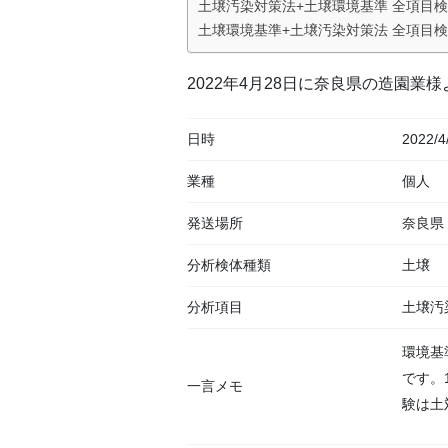
土壌汚染対策法+土壌環境基準 全項目
土壌環境基準+土壌汚染対策法 全項目
2022年4月28日に奈良県の造園
日時
2022/4
業種
個人
発送場所
奈良県
分析検体種類
土壌
分析項目
土壌汚
環境基
です。
一言メモ
験は土