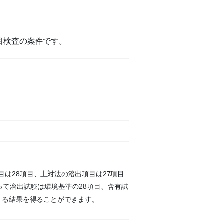
項目検査の案件です。
は28項目、土対法の溶出項目は27項目
って溶出試験は環境基準の28項目、含有試
きる
結果を得ることができます。