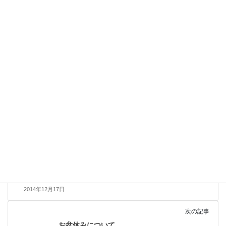
す。
お陰様で土壌分析.com も１周年を迎えることが出来ました。
今まで、法改正などに伴いその都度分析項目の追加や料金の修正
を行ってまいりましたが、この度お客様に分かりやすい料金体系
へ全面的に見直しを行いたいと思います。
今後とも低廉な価格でサービスの提供を行い、お客様のご理解が
得られますように努力してまりますので宜しくお願いいたしま
す。
前の記事
年末年始のスケジュールについて
2014年12月17日
次の記事
お盆休みについて